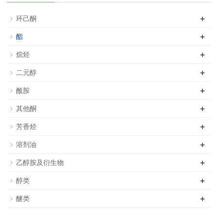
+
环己酮
+
酯
+
烷烃
+
二元醇
+
酰胺
+
其他酮
+
芳香烃
+
溶剂油
+
乙醇胺及衍生物
+
醇类
+
醚类