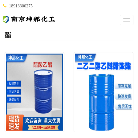
18913300275
Categ
酯