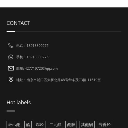
CONTACT
电话：18913300275
手机：18913300275
邮箱: 427719720@qq.com
地址：南京市浦口区大桥北路48号华东茂C3幢-11619室
Hot labels
环己酮
酯
烷烃
二元醇
酰胺
其他酮
芳香烃