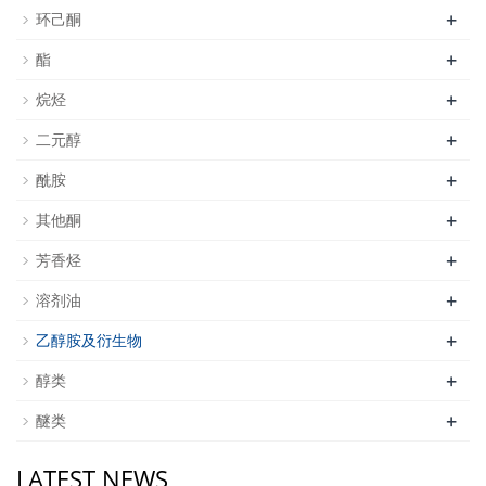
+
环己酮
+
酯
+
烷烃
+
二元醇
+
酰胺
+
其他酮
+
芳香烃
+
溶剂油
+
乙醇胺及衍生物
+
醇类
+
醚类
LATEST NEWS